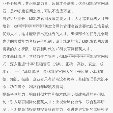
业务必励志，共识就是力量，超越才是进步，这是k8凯发官网基
石，是k8凯发官网之魂，可以不变应万变 。
当好组织部长：k8凯发官网发展需要人才，人才需要优秀人才来
培养，k8凯发官网的管理者首先要把自己培养成
优秀人才，这才能培养出更优秀的人才。组织部长的任务是创建
先进的素质能力考核评价机制，设计规划能满足k8凯发官网发展
需要的人才梯队，培育新时代的k8凯发官网精英人才 。
强化基础管理：学精益生产管理，创k8凯发官网模
式，深入推进“十字”基础管理（准时、正确、高效、安全、成
本）。“十字”基础管理，是k8凯发官网人的工作质量，体现道
德、知识、技能，企业者只有起点没有终点，基础管理是意识革
命，功在当今，利及百年k8凯发官网。
提高科创能力：明确科创方向和技术线路；创建先进的科创机
制；引入培育国际化精英人才；重视全球化合作、联合整零研
发；不断提高情报信息搜集筛选能力；引进先进实用的试验检测