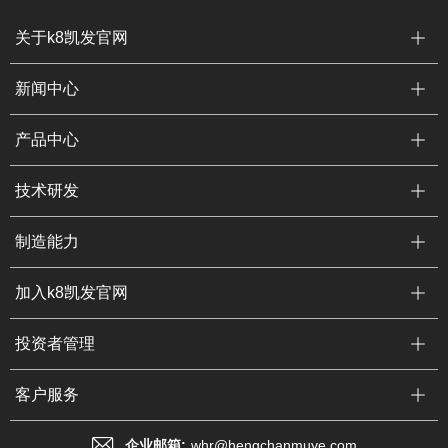
关于k8凯发官网
新闻中心
产品中心
技术研发
制造能力
加入k8凯发官网
投资者管理
客户服务
企业邮箱:
whr@hengchanmuye.com