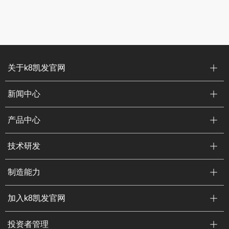
关于k8凯发官网
新闻中心
产品中心
技术研发
制造能力
加入k8凯发官网
投资者管理